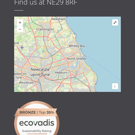
Find us at NE29 8RF
+
⤢
–
i