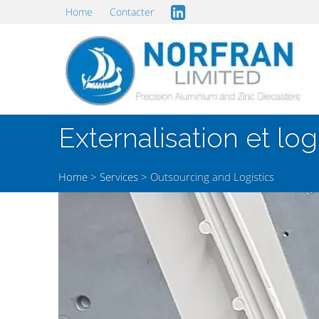
Home
Contacter
Externalisation et log
Home
>
Services
>
Outsourcing and Logistics