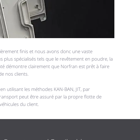
tièrement finis et nous avons donc une vaste
s plus spécialisés tels que le revêtement en poudre, la
onté démontre clairement que Norfran est prêt à faire
e nos clients.
 en utilisant les méthodes KAN-BAN, JIT, par
ansport peut être assuré par la propre flotte de
véhicules du client.