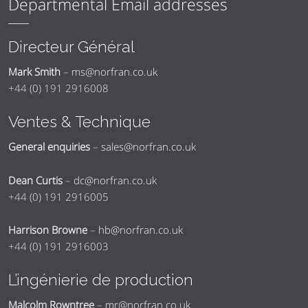
Departmental Email addresses
Directeur Général
Mark Smith
–
ms@norfran.co.uk
+44 (0) 191 2916008
Ventes & Technique
General enquiries
–
sales@norfran.co.uk
Dean Curtis
–
dc@norfran.co.uk
+44 (0) 191 2916005
Harrison Browne
–
hb@norfran.co.uk
+44 (0) 191 2916003
L’ingénierie de production
Malcolm Rowntree
–
mr@norfran.co.uk